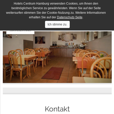
Hotels Centrum Hamburg verwenden Cookies, um Ihnen den
Deutsches Haus
DE
EN
bestmöglichen Service zu gewährleisten. Wenn Sie auf der Seite
weitersurfen stimmen Sie der Cookie-Nutzung zu. Weitere Informationen
Hotels
Hotel Lumen
Centrum
erhalten Sie auf der
Datenschutz-Seite
.
Hamburg
Hotel Residence
Ich stimme zu.
Hotel Terminus
Elbbrücken Hotel
Hotel an der Bille
Hotel Seegarten
Kontakt