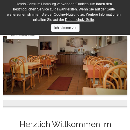
Hotels Centrum Hamburg verwenden Cookies, um Ihnen den
Deutsches Haus
DE
EN
bestmöglichen Service zu gewährleisten. Wenn Sie auf der Seite
weitersurfen stimmen Sie der Cookie-Nutzung zu. Weitere Informationen
Hotels
Hotel Lumen
Centrum
erhalten Sie auf der
Datenschutz-Seite
.
Hamburg
Hotel Residence
Ich stimme zu.
Hotel Terminus
Elbbrücken Hotel
Hotel an der Bille
Hotel Seegarten
Herzlich Willkommen im