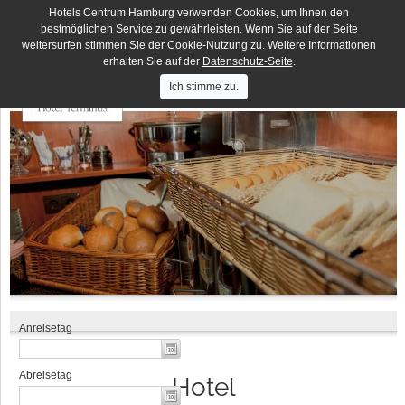
Hotels Centrum Hamburg verwenden Cookies, um Ihnen den
Deutsches Haus
DE
EN
bestmöglichen Service zu gewährleisten. Wenn Sie auf der Seite
weitersurfen stimmen Sie der Cookie-Nutzung zu. Weitere Informationen
Hotels
Hotel Lumen
Centrum
erhalten Sie auf der
Datenschutz-Seite
.
Hamburg
Hotel Residence
Ich stimme zu.
Hotel Terminus
Elbbrücken Hotel
Hotel an der Bille
Hotel Seegarten
Hotel