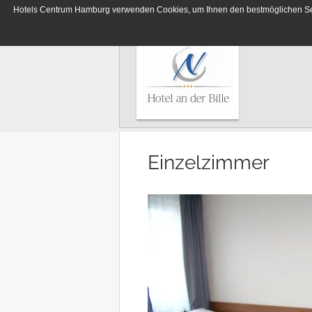
Hotels Centrum Hamburg verwenden Cookies, um Ihnen den bestmöglichen Servi
Deutsches Haus
Hotels
Hotel Lumen
Centrum
Hamburg
Hotel Residence
Hotel Terminus
Elbbrücken Hotel
Hotel an der Bille
Hotel Seegarten
Einzelzimmer