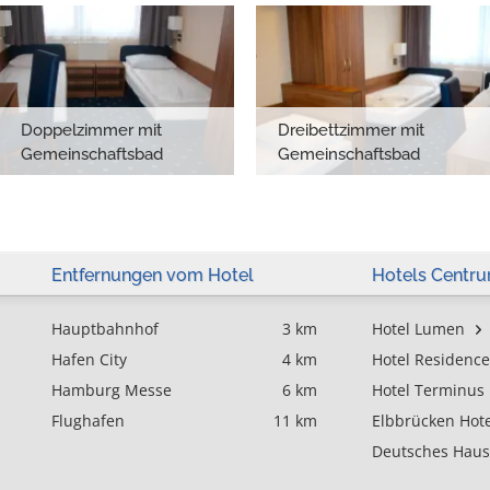
Doppelzimmer mit
Dreibettzimmer mit
Gemeinschaftsbad
Gemeinschaftsbad
Entfernungen vom Hotel
Hotels Centr
Hauptbahnhof
3 km
Hotel Lumen
Hafen City
4 km
Hotel Residence
Hamburg Messe
6 km
Hotel Terminus
Flughafen
11 km
Elbbrücken Hote
Deutsches Haus