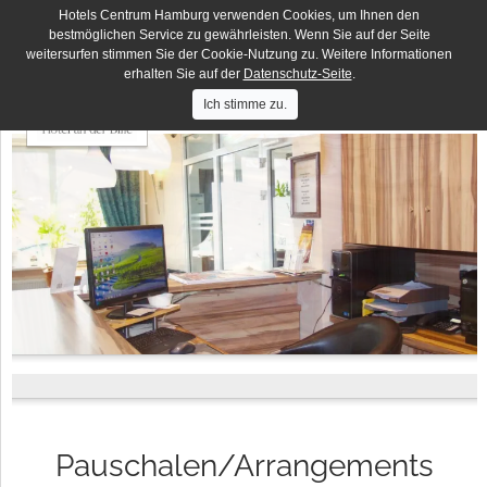
Hotels Centrum Hamburg verwenden Cookies, um Ihnen den
Deutsches Haus
DE
EN
bestmöglichen Service zu gewährleisten. Wenn Sie auf der Seite
weitersurfen stimmen Sie der Cookie-Nutzung zu. Weitere Informationen
Hotels
Hotel Lumen
Centrum
erhalten Sie auf der
Datenschutz-Seite
.
Hamburg
Hotel Residence
Ich stimme zu.
Hotel Terminus
Elbbrücken Hotel
Hotel an der Bille
Hotel Seegarten
Pauschalen/Arrangements