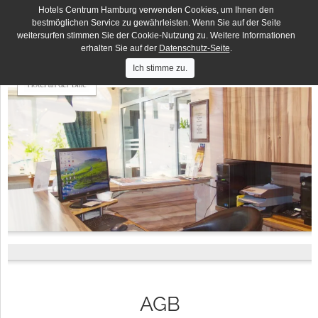
Hotels Centrum Hamburg verwenden Cookies, um Ihnen den
Deutsches Haus
DE
EN
bestmöglichen Service zu gewährleisten. Wenn Sie auf der Seite
weitersurfen stimmen Sie der Cookie-Nutzung zu. Weitere Informationen
Hotels
Hotel Lumen
Centrum
erhalten Sie auf der
Datenschutz-Seite
.
Hamburg
Hotel Residence
Ich stimme zu.
Hotel Terminus
Elbbrücken Hotel
Hotel an der Bille
Hotel Seegarten
AGB