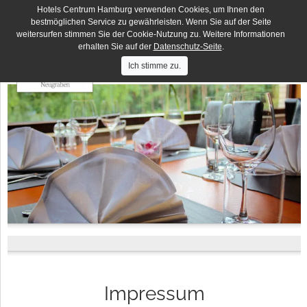
Hotels Centrum Hamburg verwenden Cookies, um Ihnen den
Deutsches Haus
DE
EN
bestmöglichen Service zu gewährleisten. Wenn Sie auf der Seite
weitersurfen stimmen Sie der Cookie-Nutzung zu. Weitere Informationen
Hotels
Hotel Lumen
Centrum
erhalten Sie auf der
Datenschutz-Seite
.
Hamburg
Hotel Residence
Ich stimme zu.
Hotel Terminus
Elbbrücken Hotel
Hotel an der Bille
Hotel Seegarten
Impressum