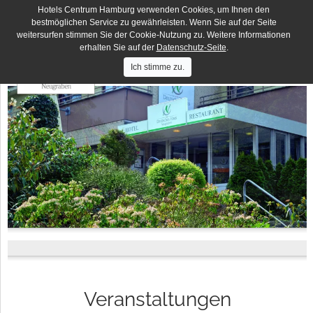
Hotels Centrum Hamburg verwenden Cookies, um Ihnen den
Deutsches Haus
DE
EN
bestmöglichen Service zu gewährleisten. Wenn Sie auf der Seite
weitersurfen stimmen Sie der Cookie-Nutzung zu. Weitere Informationen
Hotels
Hotel Lumen
Centrum
erhalten Sie auf der
Datenschutz-Seite
.
Hamburg
Hotel Residence
Ich stimme zu.
Hotel Terminus
Elbbrücken Hotel
Hotel an der Bille
Hotel Seegarten
Veranstaltungen