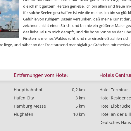
die ich mit ganzem Herzen genieße. Ich bin allein und freue m
für solche Seelen geschaffen ist wie die meine. Ich bin so glück
Gefühle von ruhigem Dasein versunken, daß meine Kunst darunt
zeichnen, nicht einen Strich, und bin nie ein größerer Maler 
das liebe Tal um mich dampft, und die hohe Sonne an der Obe
Finsternis meines Waldes ruht, und nur einzelne Strahlen sich i
e liege, und näher an der Erde tausend mannigfaltige Gräschen mir merk
Entfernungen vom Hotel
Hotels Centr
Hauptbahnhof
0,2 km
Hotel Terminus
Hafen City
3 km
Hotel Residence
Hamburg Messe
5 km
Hotel Elbbrücke
Flughafen
10 km
Hotel an der Bil
Deutsches Haus