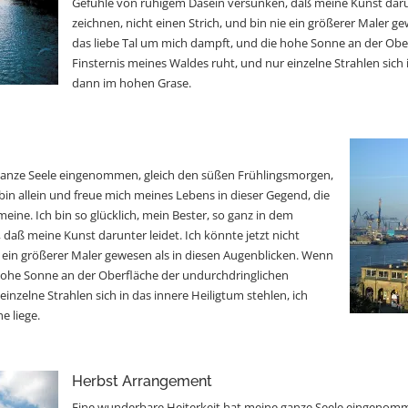
Gefühle von ruhigem Dasein versunken, daß meine Kunst darunt
zeichnen, nicht einen Strich, und bin nie ein größerer Maler 
das liebe Tal um mich dampft, und die hohe Sonne an der Obe
Finsternis meines Waldes ruht, und nur einzelne Strahlen sich i
dann im hohen Grase.
ganze Seele eingenommen, gleich den süßen Frühlingsmorgen,
bin allein und freue mich meines Lebens in dieser Gegend, die
meine. Ich bin so glücklich, mein Bester, so ganz in dem
daß meine Kunst darunter leidet. Ich könnte jetzt nicht
ie ein größerer Maler gewesen als in diesen Augenblicken. Wenn
 hohe Sonne an der Oberfläche der undurchdringlichen
inzelne Strahlen sich in das innere Heiligtum stehlen, ich
e liege.
Herbst Arrangement
Eine wunderbare Heiterkeit hat meine ganze Seele eingenomm