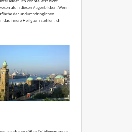
er leidet. Ich könnte jetzt nicht
gewesen als in diesen Augenblicken. Wenn
rfläche der undurchdringlichen
n das innere Heiligtum stehlen, ich
en, gleich den süßen Frühlingsmorgen,