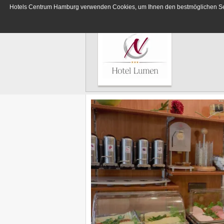
Hotels Centrum Hamburg verwenden Cookies, um Ihnen den bestmöglichen Servi
Deutsches Haus
Hotels
Hotel Lumen
Centrum
Hamburg
Hotel Residence
Hotel Terminus
Elbbrücken Hotel
Hotel an der Bille
Hotel Seegarten