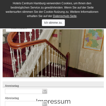
Hotels Centrum Hamburg verwenden Cookies, um Ihnen den
Deutsches Haus
DE
EN
bestmöglichen Service zu gewährleisten. Wenn Sie auf der Seite
weitersurfen stimmen Sie der Cookie-Nutzung zu. Weitere Informationen
Hotels
Hotel Lumen
Centrum
erhalten Sie auf der
Datenschutz-Seite
.
Hamburg
Hotel Residence
Ich stimme zu.
Hotel Terminus
Elbbrücken Hotel
Hotel an der Bille
Hotel Seegarten
Impressum