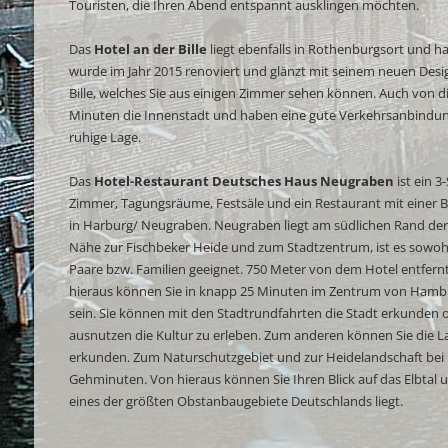
Touristen, die Ihren Abend entspannt ausklingen möchten.
Das
Hotel an der Bille
liegt ebenfalls in Rothenburgsort und h
wurde im Jahr 2015 renoviert und glänzt mit seinem neuen Desig
Bille, welches Sie aus einigen Zimmer sehen können. Auch von die
Minuten die Innenstadt und haben eine gute Verkehrsanbindung.
ruhige Lage.
Das
Hotel-Restaurant Deutsches Haus Neugraben
ist ein 3
Zimmer, Tagungsräume, Festsäle und ein Restaurant mit einer B
in Harburg/ Neugraben. Neugraben liegt am südlichen Rand de
Nähe zur Fischbeker Heide und zum Stadtzentrum, ist es sowohl 
Paare bzw. Familien geeignet. 750 Meter von dem Hotel entfern
hieraus können Sie in knapp 25 Minuten im Zentrum von Hambu
sein. Sie können mit den Stadtrundfahrten die Stadt erkunden o
ausnutzen die Kultur zu erleben. Zum anderen können Sie die
erkunden. Zum Naturschutzgebiet und zur Heidelandschaft bei 
Gehminuten. Von hieraus können Sie Ihren Blick auf das Elbtal 
eines der größten Obstanbaugebiete Deutschlands liegt.