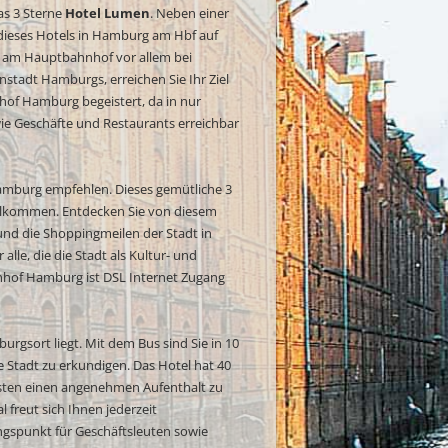
as 3 Sterne
Hotel Lumen
. Neben einer
 dieses Hotels in Hamburg am Hbf auf
rg am Hauptbahnhof vor allem bei
nstadt Hamburgs, erreichen Sie Ihr Ziel
hof Hamburg begeistert, da in nur
e Geschäfte und Restaurants erreichbar
burg empfehlen. Dieses gemütliche 3
 willkommen. Entdecken Sie von diesem
nd die Shoppingmeilen der Stadt in
lle, die die Stadt als Kultur- und
nhof Hamburg ist DSL Internet Zugang
burgsort liegt. Mit dem Bus sind Sie in 10
Stadt zu erkundigen. Das Hotel hat 40
ästen einen angenehmen Aufenthalt zu
 freut sich Ihnen jederzeit
angspunkt für Geschäftsleuten sowie