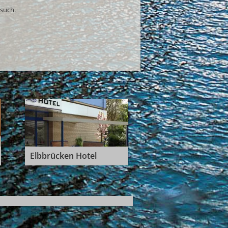
such.
Elbbrücken Hotel