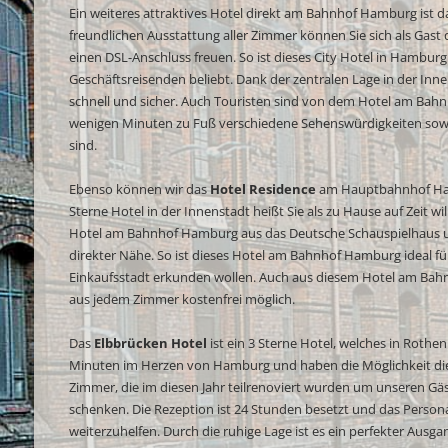
Ein weiteres attraktives Hotel direkt am Bahnhof Hamburg ist d
freundlichen Ausstattung aller Zimmer können Sie sich als Gast
einen DSL-Anschluss freuen. So ist dieses City Hotel in Hambu
Geschäftsreisenden beliebt. Dank der zentralen Lage in der Inne
schnell und sicher. Auch Touristen sind von dem Hotel am Bahn
wenigen Minuten zu Fuß verschiedene Sehenswürdigkeiten sowi
sind.
Ebenso können wir das
Hotel Residence
am Hauptbahnhof Ham
Sterne Hotel in der Innenstadt heißt Sie als zu Hause auf Zeit
Hotel am Bahnhof Hamburg aus das Deutsche Schauspielhaus u
direkter Nähe. So ist dieses Hotel am Bahnhof Hamburg ideal für a
Einkaufsstadt erkunden wollen. Auch aus diesem Hotel am Bah
aus jedem Zimmer kostenfrei möglich.
Das
Elbbrücken Hotel
ist ein 3 Sterne Hotel, welches in Rothen
Minuten im Herzen von Hamburg und haben die Möglichkeit die 
Zimmer, die im diesen Jahr teilrenoviert wurden um unseren G
schenken. Die Rezeption ist 24 Stunden besetzt und das Personal
weiterzuhelfen. Durch die ruhige Lage ist es ein perfekter Ausg